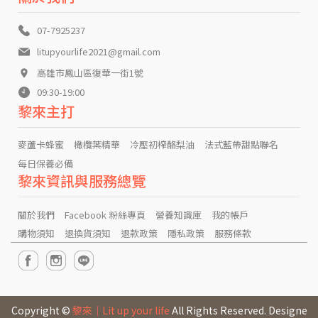
07-7925237
litupyourlife2021@gmail.com
高雄市鳳山區復華一街1號
09:30-19:00
黎來主打
麥蘆卡蜂蜜
橄欖葉精華
冷壓初榨酪梨油
法式藍帶甜點聯名
每日保養必備
黎來資訊與服務總覽
關於我們
Facebook 粉絲專頁
營養知識庫
我的帳戶
購物須知
退換貨須知
退款政策
隱私政策
服務條款
Copyright ©
黎來｜Lit up your life
All Rights Reserved. Designe