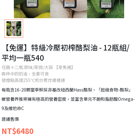
【免運】特級冷壓初榨酪梨油 - 12瓶組/
平均一瓶540
任選十二瓶:原味/萊姆/大蒜 【享免運】
森林中的奶油，全素可食
發煙點高達255℃煎炒煮炸樣樣通
每瓶含16-20顆當季鮮採非基改紐西蘭Hass酪梨，「超級食物-酪梨」
被營養界推崇擁有極高的營養密度，並富含單元不飽和脂肪酸Omega-
9及維他命C
建議售價
NT$6480