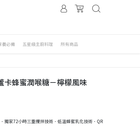
保養必備
五星級主廚料理
所有商品
蘆卡蜂蜜潤喉糖－檸檬風味
證．獨家72小時三重攪拌技術．低溫蜂蜜乳化技術．QR