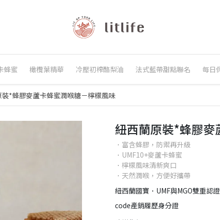
卡蜂蜜
橄欖葉精華
冷壓初榨酪梨油
法式藍帶甜點聯名
每日
原裝*蜂膠麥蘆卡蜂蜜潤喉糖－檸檬風味
紐西蘭原裝*蜂膠麥
．富含蜂膠，防禦再升級
．UMF10+麥蘆卡蜂蜜
．檸檬風味清新爽口
．天然潤喉，方便好攜帶
紐西蘭國寶．UMF與MGO雙重認
code產銷履歷身分證