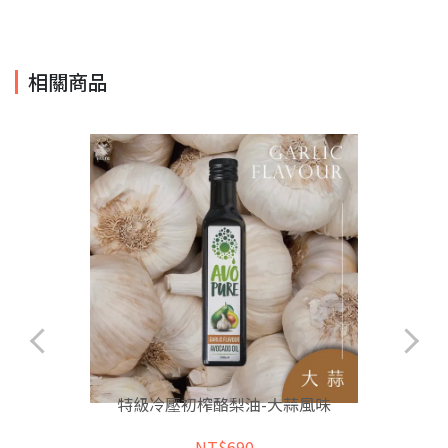
相關商品
特級冷壓初榨酪梨油-大蒜風味
NT$690