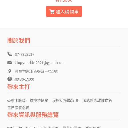
加入購物車
關於我們
07-7925237
litupyourlife2021@gmail.com
高雄市鳳山區復華一街1號
09:30-19:00
黎來主打
麥蘆卡蜂蜜
橄欖葉精華
冷壓初榨酪梨油
法式藍帶甜點聯名
每日保養必備
黎來資訊與服務總覽